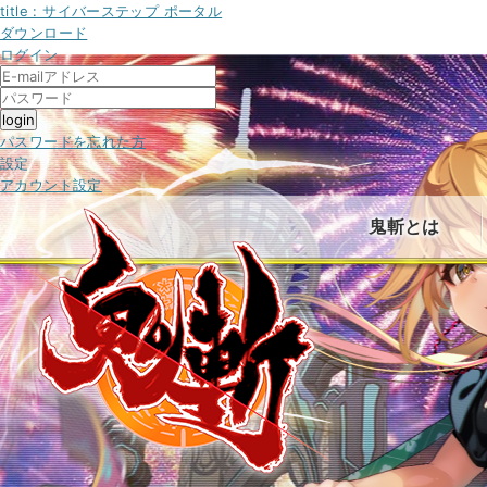
title : サイバーステップ ポータル
ダウンロード
ログイン
パスワードを忘れた方
設定
アカウント設定
鬼斬とは