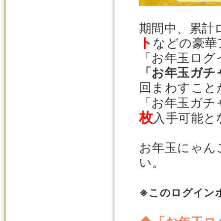
期間中、累計
ト
などの豪華
「お年玉ログ
「お年玉ガチ
回まわすこと
「お年玉ガチ
枚
入手可能と
お年玉にゃん
い。
※このログイン