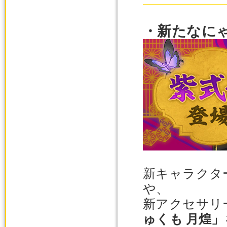
・新たなに
新キャラクタ
や、
新アクセサリ
ゅくも 月煌」