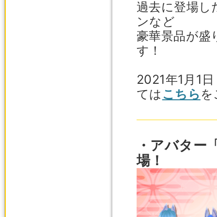
過去に登場し
ンなど
豪華景品が盛
す！
2021年1月
ては
こちら
を
・アバター
場！