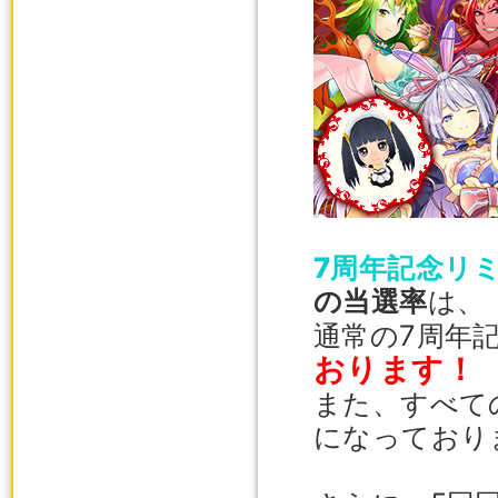
7周年記念リ
の当選率
は、
通常の7周年
おります！
また、すべて
になっており