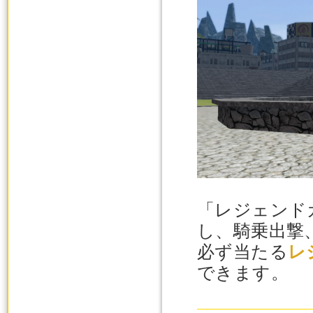
「レジェンド
し、騎乗出撃
必ず当たる
レ
できます。