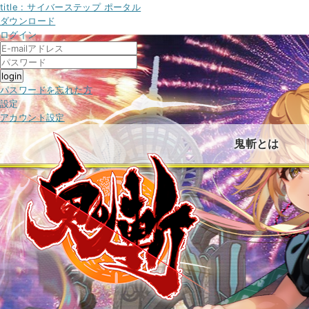
title : サイバーステップ ポータル
ダウンロード
ログイン
パスワードを忘れた方
設定
アカウント設定
鬼斬とは