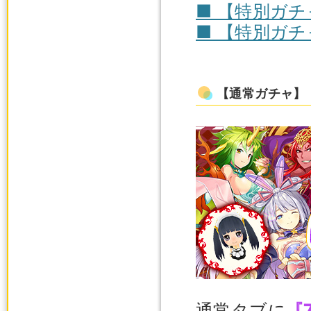
■ 【特別ガ
■ 【特別ガ
【通常ガチャ】
通常タブに
『