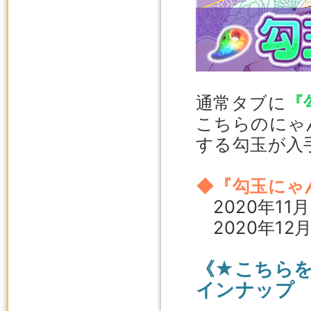
通常タブに
『
こちらのにゃ
する勾玉が入
◆『勾玉にゃ
2020年11
2020年12
《★こちら
インナップ